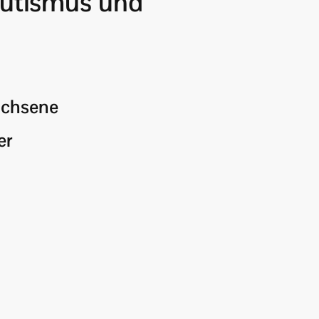
Autismus und
achsene
er